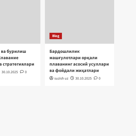
Blog
Кийимлар трендлари –
Плаваниедаги янги
услублар ва модалар
1
Blog
Blog
Ёш истеъдодларнинг
 ва бурилиш
Бардошлилик
плаваниедаги
Плавание
машғулотлари орқали
муваффақиятлари ва
а стратегиялари
плаванинг асосий усуллари
2
имкониятлари
ва фойдали жиҳатлари
30.10.2025
0
suzish uz
30.10.2025
0
Blog
Яраланишдан
тикланишда плаванинг
аҳамияти ва усуллари
3
Blog
Босиб ўтиш ва бурилиш
таҳлили – Плавание
усуллари ва
4