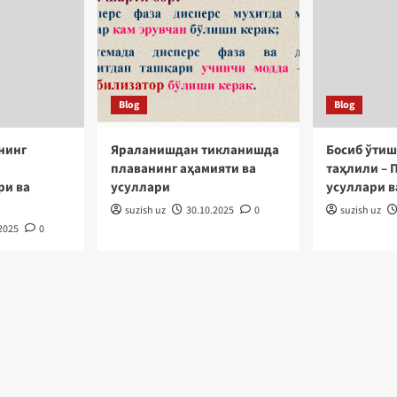
Blog
Blog
нинг
Яраланишдан тикланишда
Босиб ўтиш
плаванинг аҳамияти ва
таҳлили – 
ри ва
усуллари
усуллари в
suzish uz
30.10.2025
0
suzish uz
2025
0