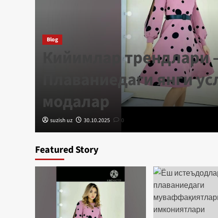
Blog
Кийимлар трендлари 
Плаваниедаги янги ус
ри
модалар
suzish uz
30.10.2025
0
Featured Story