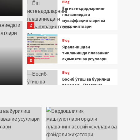
Blog
Ёш истеъдодларнинг
плаваниедаги
муваффақиятлари ва
2
имкониятлари
ларнинг
Blog
Blog
и муваффақиятлари
Яра
Яраланишдан
тикланишда плаванинг
аҳамияти ва усуллари
лари
3
плав
Blog
suzish uz
Босиб ўтиш ва бурилиш
таҳлили – Плавание
усуллари ва
4
стратегиялари
Blog
Бардошлилик
машғулотлари орқали
плаванинг асосий
усуллари ва фойдали
5
жиҳатлари