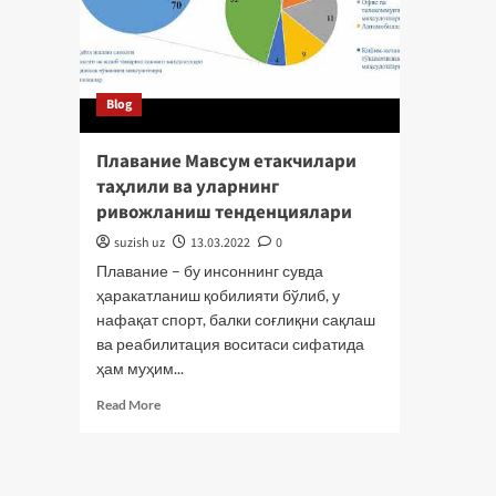
Blog
Плавание Мавсум етакчилари
таҳлили ва уларнинг
ривожланиш тенденциялари
suzish uz
13.03.2022
0
Плавание – бу инсоннинг сувда
ҳаракатланиш қобилияти бўлиб, у
нафақат спорт, балки соғлиқни сақлаш
ва реабилитация воситаси сифатида
ҳам муҳим...
Read
Read More
more
about
Плавание
Мавсум