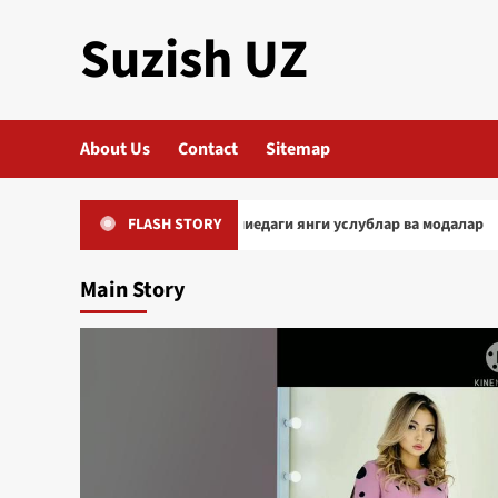
Skip
Suzish UZ
to
content
About Us
Contact
Sitemap
ийимлар трендлари – Плаваниедаги янги услублар ва модалар
FLASH STORY
Main Story