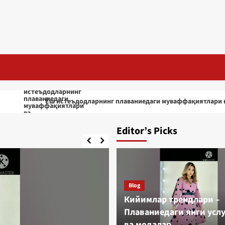
Ёш истеъдодларнинг плаваниедаги муваффақиятлари ва им
Editor’s Picks
Blog
Кийимлар трендлари –
Плаваниедаги янги усл
ва модалар