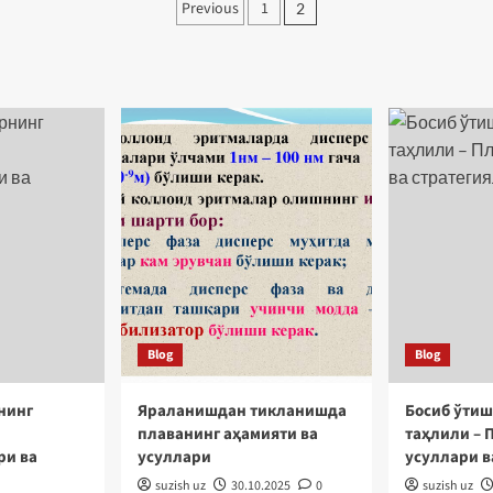
Posts
Previous
1
2
pagination
Blog
Blog
нинг
Яраланишдан тикланишда
Босиб ўтиш
плаванинг аҳамияти ва
таҳлили – 
ри ва
усуллари
усуллари в
suzish uz
30.10.2025
0
suzish uz