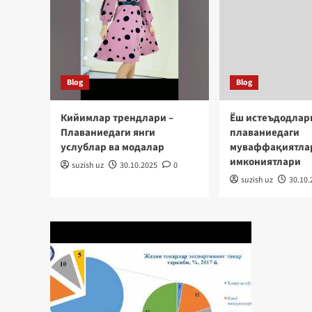
Blog
Blog
Кийимлар трендлари –
Ёш истеъдодлар
Плаваниедаги янги
плаваниедаги
услублар ва модалар
муваффақиятла
имкониятлари
suzish uz
30.10.2025
0
suzish uz
30.10.