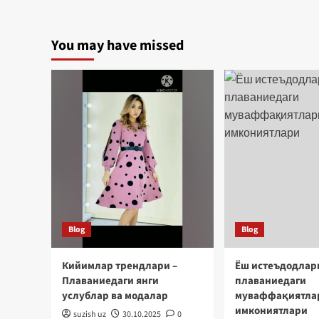
етакчилари
таҳлили
ва
You may have missed
уларнинг
ривожланиш
тенденциялари
Blog
Blog
Кийимлар трендлари –
Ёш истеъдодлар
Плаваниедаги янги
плаваниедаги
услублар ва модалар
муваффақиятла
имкониятлари
suzish uz
30.10.2025
0