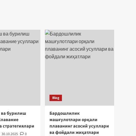
Blog
 ва бурилиш
Бардошлилик
Плавание
машғулотлари орқали
а стратегиялари
плаванинг асосий усуллари
ва фойдали жиҳатлари
30.10.2025
0